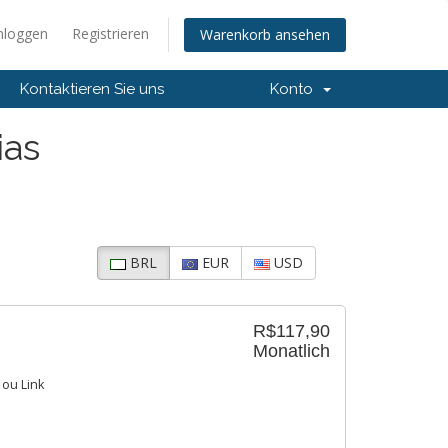
nloggen
Registrieren
Warenkorb ansehen
Kontaktieren Sie uns
Konto
ias
BRL
EUR
USD
R$117,90
Monatlich
ou Link