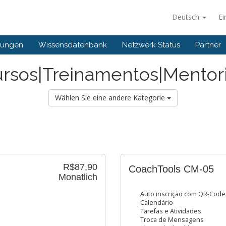
Deutsch
Ei
gungen
Wissensdatenbank
Netzwerk Status
Partner
rsos|Treinamentos|Mentor
Wählen Sie eine andere Kategorie
R$87,90
CoachTools CM-05
Monatlich
Auto inscrição com QR-Code 
Calendário
Tarefas e Atividades
Troca de Mensagens