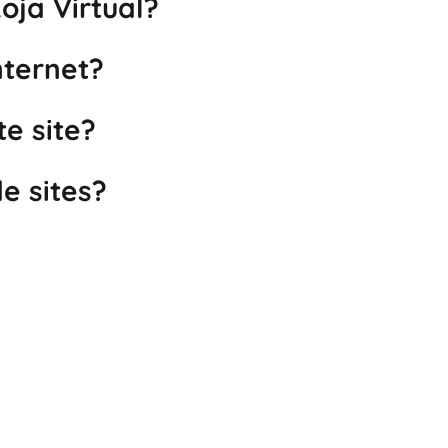
oja Virtual?
nternet?
e site?
e sites?