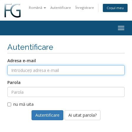
Română
Autentificare
Înregistrare
Coșul meu
Togg
navig
Autentificare
Adresa e-mail
Parola
nu mă uita
Ai uitat parola?