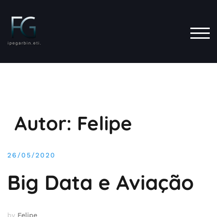
Skip
to
content
TOG
Autor:
Felipe
26/05/2020
Big Data e Aviação
by
Felipe