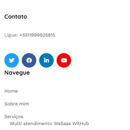
Contato
Ligue:
+5511999925815
Twitter
facebook
Linkedin
Youtube
Navegue
Home
Sobre mim
Serviços
Multi atendimento WaSaas WitHub