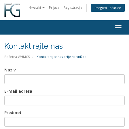
Hrvatski
Prijava
Registtracija
Pregled košarice
Togg
navig
Kontaktirajte nas
Početna WHMCS
Kontaktirajte nas prije narudžbe
Naziv
E-mail adresa
Predmet