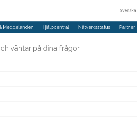
Svensk
 & Meddelanden
Hjälpcentral
Nätverksstatus
Partner
och väntar på dina frågor