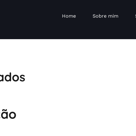
Home
Sobre mim
ados
ção