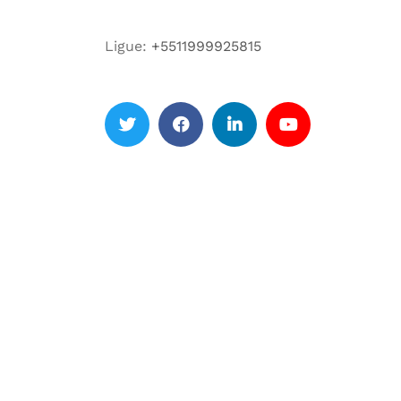
Ligue:
+5511999925815
Twitter
facebook
Linkedin
Youtube