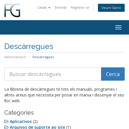
Català
Entrada
Registrar-se
Veure Carro
Togg
navig
Descàrregues
Administració
Descàrregues
La llibreria de descàrregues té tots els manuals, programes i
altres arxius que necessita per posar en marxa i dissenyar el seu
lloc web.
Categories
Aplicativos
(2)
Arquivos de suporte ao site
(1)