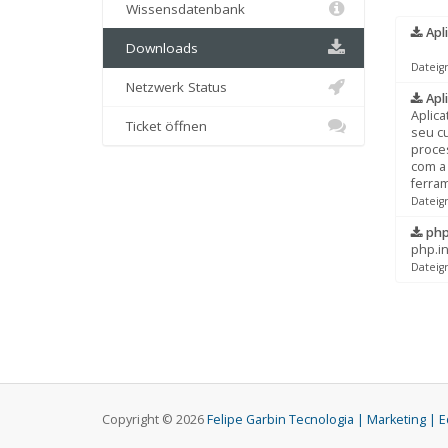
Wissensdatenbank
Apli
Downloads
Dateig
Netzwerk Status
Apli
Aplica
Ticket öffnen
seu cu
proce
com a 
ferra
Dateig
php.
php.in
Dateig
Copyright © 2026
Felipe Garbin Tecnologia | Marketing | 