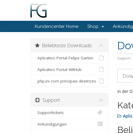
Kundencenter Home
Shop
Ankündi
Do
Beliebteste Downloads
Aplicativo Portal Felipe Garbin
Support
Aplicativo Portal WitHub
php.ini com principais diretrizes
In der D
Support
Kat
Supporttickets
Apli
Ankündigungen
Bel