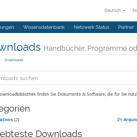
Deutsch
Ei
gungen
Wissensdatenbank
Netzwerk Status
Partner
wnloads
Handbücher, Programme ode
Downloads
ownloadbibliothek finden Sie Dokumente & Software, die für Sie nützl
egorien
cativos
(2)
Arquiv
iebteste Downloads