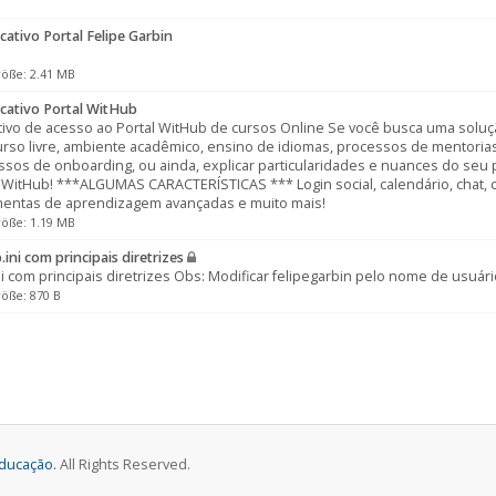
cativo Portal Felipe Garbin
röße: 2.41 MB
cativo Portal WitHub
tivo de acesso ao Portal WitHub de cursos Online Se você busca uma soluç
rso livre, ambiente acadêmico, ensino de idiomas, processos de mentoria
ssos de onboarding, ou ainda, explicar particularidades e nuances do seu
WitHub! ***ALGUMAS CARACTERÍSTICAS *** Login social, calendário, chat, ce
mentas de aprendizagem avançadas e muito mais!
röße: 1.19 MB
ini com principais diretrizes
i com principais diretrizes Obs: Modificar felipegarbin pelo nome de usu
röße: 870 B
Educação.
All Rights Reserved.