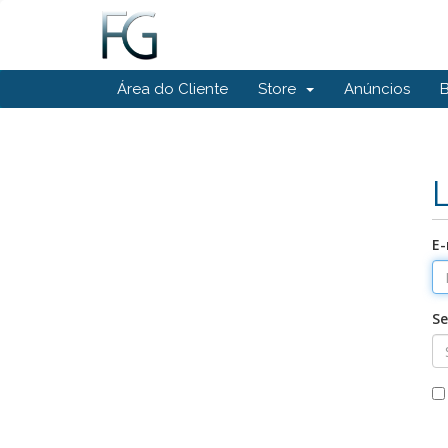
Área do Cliente
Store
Anúncios
E-
S