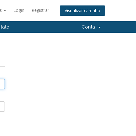
ês
Login
Registrar
Visualizar carrinho
tato
Conta