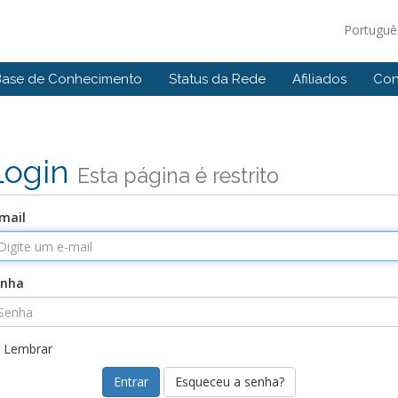
Portugu
Base de Conhecimento
Status da Rede
Afiliados
Con
Login
Esta página é restrito
mail
enha
Lembrar
Esqueceu a senha?