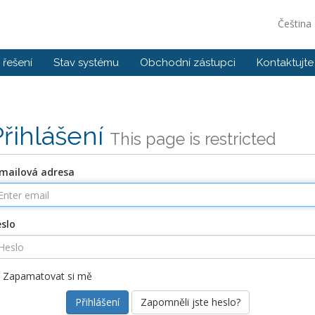
Čeština
řešení
Stav systému
Obchodní zástupci
Kontaktujte
Přihlášení
This page is restricted
mailová adresa
slo
Zapamatovat si mě
Zapomněli jste heslo?