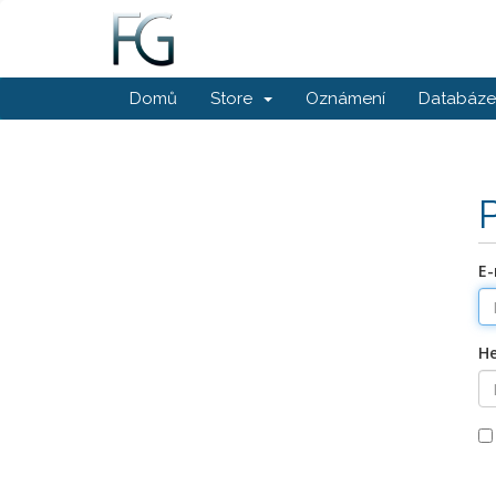
Domů
Store
Oznámení
Databáze 
E-
He