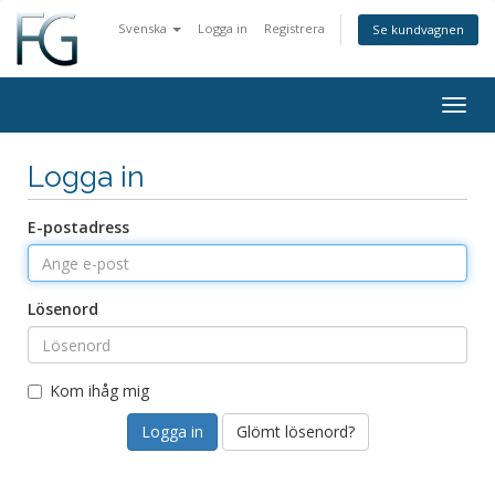
Svenska
Logga in
Registrera
Se kundvagnen
Togg
navig
Logga in
E-postadress
Lösenord
Kom ihåg mig
Glömt lösenord?