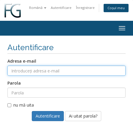
Română
Autentificare
Înregistrare
Coșul meu
Togg
navig
Autentificare
Adresa e-mail
Parola
nu mă uita
Ai uitat parola?